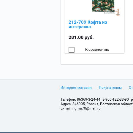
212-709 Кофта из
интерлока
281.00
руб.
К сравнению
Интернет-магазин
Покупателям
О
Телефон:
86369-3-24-44
8-900-122-33-90
р
Адрес:
346905, Россия, Ростовская область
Е-mail:
rigma70@mail.ru